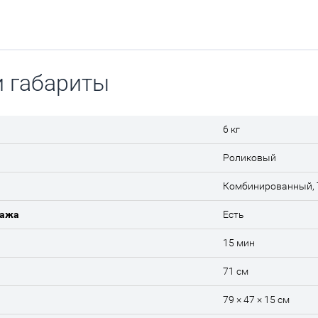
и габариты
6 кг
Роликовый
Комбинированный, 
сажа
Есть
15 мин
71 см
79 × 47 × 15 см