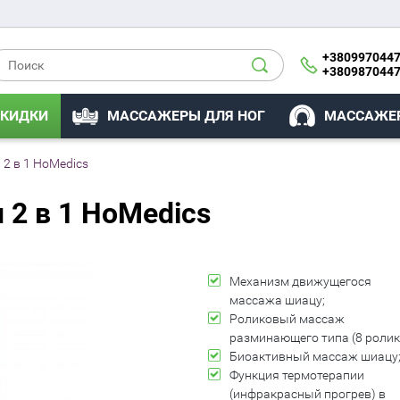
+380997044
+380987044
КИДКИ
МАССАЖЕРЫ ДЛЯ НОГ
МАССАЖЕР
 2 в 1 HoMedics
 2 в 1 HoMedics
Механизм движущегося
массажа шиацу;
Роликовый массаж
разминающего типа (8 ролик
Биоактивный массаж шиацу
Функция термотерапии
(инфракрасный прогрев) в