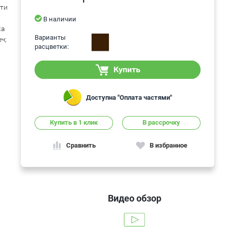
сти
В наличии
жа
Варианты
ч;
расцветки:
Купить
Доступна "Оплата частями"
Купить в 1 клик
В рассрочку
Сравнить
В избранное
Видео обзор