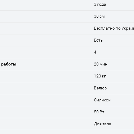
3 года
38 см
Бесплатно по Украи
Есть
4
 работы
20 мин
120 кг
Велюр
Силикон
50 Вт
Для тела