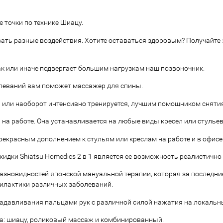
 точки по технике Шиацу.
ть разные воздействия. Хотите оставаться здоровым? Получайте з
к или иначе подвергает большим нагрузкам наш позвоночник.
олеваний вам поможет массажер для спины.
ни или наоборот интенсивно тренируется, лучшим помощником снятия
 на работе. Она устанавливается на любые виды кресел или стульев
екрасным дополнением к стульям или креслам на работе и в офисе
идки Shiatsu Homedics 2 в 1 является ее возможность реалистич
з разновидностей японской мануальной терапии, которая за последни
илактики различных заболеваний.
адавливания пальцами рук с различной силой нажатия на локальны
а: шиацу, роликовый массаж и комбинированный.