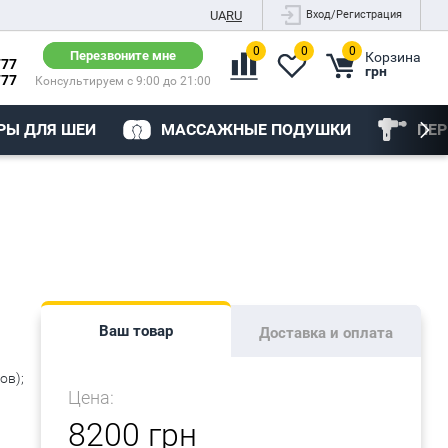
UA
RU
Вход/Регистрация
0
0
0
Перезвоните мне
Корзина
777
грн
777
Консультируем с 9:00 до 21:00
Ы ДЛЯ ШЕИ
МАССАЖНЫЕ ПОДУШКИ
ПЕ
Ваш товар
Доставка и оплата
ов);
Цена:
;
8200 грн