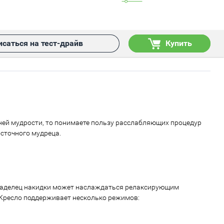
исаться на тест-драйв
Купить
ней мудрости, то понимаете пользу расслабляющих процедур
осточного мудреца.
 владелец накидки может наслаждаться релаксирующим
Кресло поддерживает несколько режимов: