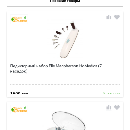
Похожие товары
6
Педикюрный набор Elle Macpherson HoMedics (7
насадок)
1600
грн
В наличии
Подробнее
6
Портативный и удобный набор; 7 насадок для ухода за ногтями;
Две скорости вращения насадок: высокая 8600±1500 и низкая
6000±1500; Питание от двух пальчиковых батареек типа АА
(входят вкомплект)