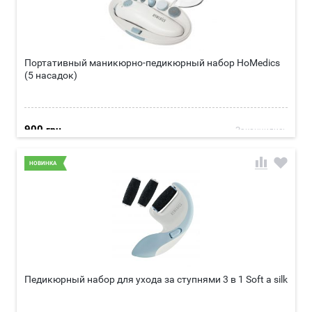
Портативный маникюрно-педикюрный набор HoMedics
(5 насадок)
900
грн
Закончились
Подробнее
НОВИНКА
5 профессиональных инструментов для подпиливания и
полировки ногтей для придания им формы, а также для
удаления сухой и огрубевшей кожи; Надежная конструкция всех
инструментов для подпиливания ногтей и придания им фирмы
обеспечивает многолетнюю безотказную работу; Две скорости
работы: низкая 7000±1500 и высокая 10000±2000; Футляр для
хранения обеспечивающий удобное размещение защиту и
хранение инструментов
Педикюрный набор для ухода за ступнями 3 в 1 Soft a silk