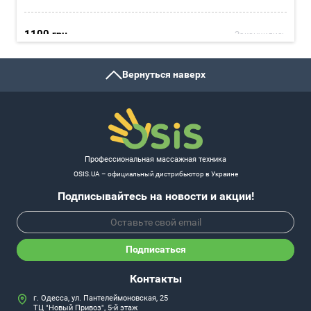
1100
грн
Закончились
Подробнее
Вернуться наверх
Автоматическая роликовая пилка для ухода за кожей ступней; 3
насадки с алмазным напылением: крупно- средне и
мелкозернистая; Щеточка для очистки насадок; 2 скорости
вращения роликовых насадок; Эргономичный дизайн ручки с
прорезиненной поверхностью рукоятки; Работа от батареек (3 ×
ААА); Мотор повышенной мощности для эффективной и
длительной работы
Профессиональная массажная техника
OSIS.UA – официальный дистрибьютор в Украине
Подписывайтесь на новости и акции!
Подписаться
Контакты
г. Одесса, ул. Пантелеймоновская, 25
ТЦ "Новый Привоз", 5-й этаж