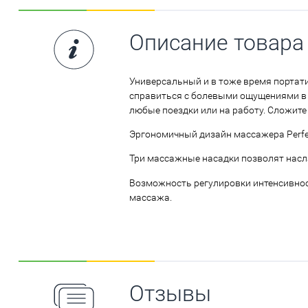
Описание товара
Универсальный и в тоже время портати
справиться с болевыми ощущениями в м
любые поездки или на работу. Сложите
Эргономичный дизайн массажера Perfec
Три массажные насадки позволят нас
Возможность регулировки интенсивно
массажа.
Отзывы