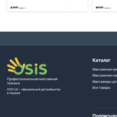
600
800
грн
грн
Закончились
Подробнее
Подро
Эргономичный дизайн; Вибрация +
Эргономическ
инфракрасный прогрев; Светодиодная
подсветка; 2 
подсветка; 3 ролика; Работа от батареек типа
ААА (3 шт в 
ААА ( 2 шт в комплекте; Разновидность
цветовой гам
цветовой гаммы: голубой зеленый оранжевый
фиолетовый
и фиолетовый
Каталог
Массажные кр
Массажные на
Профессиональная массажная
Массажеры для
техника
Все товары
OSIS.UA – официальный дистрибьютор
в Украине
Подписывай