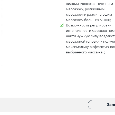
видами массажа: точечным
массажем, роликовым
массажем и разминающим
массажем больших мышц;
Возможность регулировки
интенсивности массажа пом
найти нужную силу воздейс
массажной головки и получ
максимальную эффективнос
выбранного массажа. ;
Зап