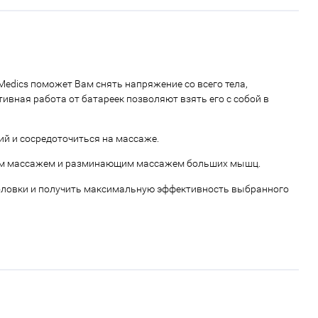
Medics поможет Вам снять напряжение со всего тела,
вная работа от батареек позволяют взять его с собой в
ий и сосредоточиться на массаже.
вым массажем и разминающим массажем больших мышц.
оловки и получить максимальную эффективность выбранного