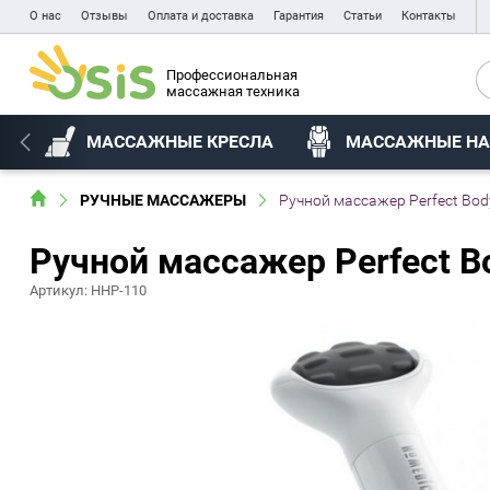
О нас
Отзывы
Оплата и доставка
Гарантия
Статьи
Контакты
Профессиональная
массажная техника
МАССАЖНЫЕ КРЕСЛА
МАССАЖНЫЕ НА
Ручной массажер Perfect Bod
РУЧНЫЕ МАССАЖЕРЫ
Ручной массажер Perfect B
Артикул: HHP-110