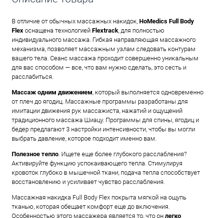
В отличие от обычных массажных накидок,
HoMedics Full Body
Flex
оснащена технологией
Flextrack
, для полностью
индивидуального массажа. Гибкая направляющая массажного
механизма, позволяет массажным узлам следовать контурам
вашего тела. Сеанс массажа проходит совершенно уникальным
для вас способом — все, что вам нужно сделать, это сесть и
расслабиться.
Массаж одним движением
, который выполняется одновременно
от плеч до ягодиц. Массажные программы разработаны для
имитации движения рук массажиста, нажатий и ощущений
традиционного массажа Шиацу. Программы для спины, ягодиц и
бедер предлагают 3 настройки интенсивности, чтобы вы могли
выбрать давление, которое подходит именно вам.
Полезное тепло
. Ищете еще более глубокого расслабления?
Активируйте функцию успокаивающего тепла. Стимулируя
кровоток глубоко в мышечной ткани, подача тепла способствует
восстановлению и усиливает чувство расслабления.
Массажная накидка Full Body Flex покрыта мягкой на ощупь
тканью, которая обещает комфорт еще до включения.
Особенностью этого массажера является то, что он
легко