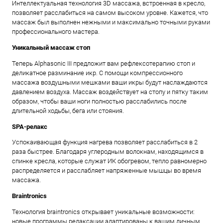
Интеллектуальная технология 3D массажа, встроенная в кресло,
позволяет расслабиться на самом высоком уровне. Кажется, что
массаж был выполнен нежными и максимально точными руками
профессионального мастера.
Уникальный массаж стоп
Теперь Alphasonic III предложит вам рефлексотерапию стоп и
деликатное разминание икр. С помощи компрессионного
массажа воздушными мешками ваши икры будут наслаждаются
давлением воздуха. Массаж воздействует на стопу и пятку таким
образом, чтобы ваши ноги полностью расслабились после
длительной ходьбы, бега или стояния.
SPA-релакс
Успокаивающая функция нагрева позволяет расслабиться в 2
раза быстрее. Благодаря углеродным волокнам, находящимся в
спинке кресла, которые служат ИК обогревом, тепло равномерно
распределяется и расслабляет напряженные мышцы во время
массажа.
Braintronics
Технология braintronics открывает уникальные возможности:
новые программы релаксации адаптированы к вашим личным