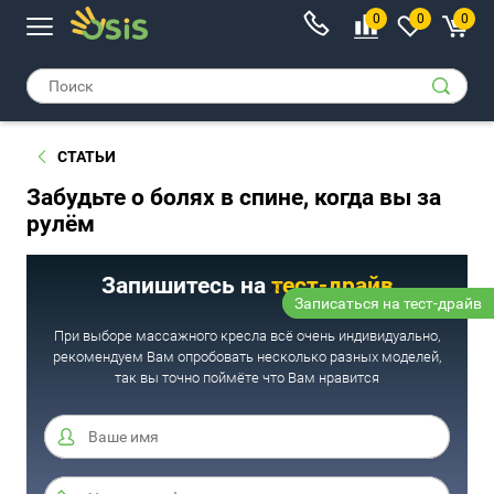
0
0
0
СТАТЬИ
Забудьте о болях в спине, когда вы за
рулём
Запишитесь на
тест-драйв
Записаться на тест-драйв
При выборе массажного кресла всё очень индивидуально,
рекомендуем Вам опробовать несколько разных моделей,
так вы точно поймёте что Вам нравится